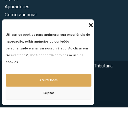
Apoiadores
Como anunciar
Fale conosco
Termos de uso
Utilizamos cookies para aprimorar sua experiência de
Política de privacidade
navegação, exibir anúncios ou conteúdo
Princípios Editoriais
personalizado e analisar nosso tráfego. Ao clicar em
“Aceitar todos”, você concorda com nosso uso de
cookies.
Copyright © 2026 - Portal da Reforma Tributária
Aceitar todos
Rejeitar
Seu e-mail