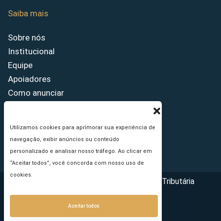
Saiba mais
Sobre nós
Institucional
Equipe
Apoiadores
Como anunciar
Fale conosco
Termos de uso
Utilizamos cookies para aprimorar sua experiência de
Política de privacidade
navegação, exibir anúncios ou conteúdo
Princípios Editoriais
personalizado e analisar nosso tráfego. Ao clicar em
“Aceitar todos”, você concorda com nosso uso de
cookies.
Copyright © 2026 - Portal da Reforma Tributária
Aceitar todos