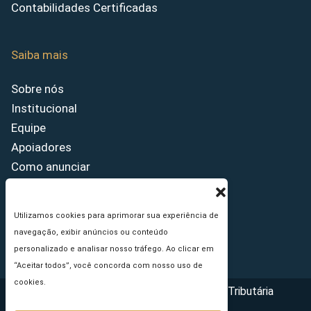
Contabilidades Certificadas
Saiba mais
Sobre nós
Institucional
Equipe
Apoiadores
Como anunciar
Fale conosco
Termos de uso
Utilizamos cookies para aprimorar sua experiência de
Política de privacidade
navegação, exibir anúncios ou conteúdo
Princípios Editoriais
personalizado e analisar nosso tráfego. Ao clicar em
“Aceitar todos”, você concorda com nosso uso de
cookies.
Copyright © 2026 - Portal da Reforma Tributária