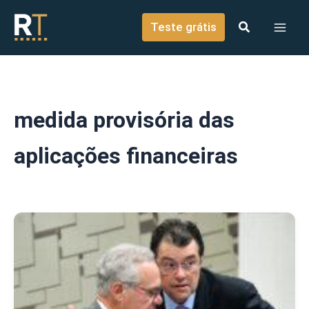
o
Ir para o conteúdo
conteúdo
Teste grátis
medida provisória das
aplicações financeiras