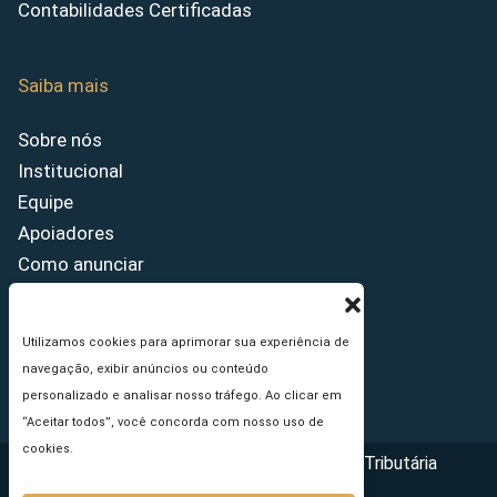
Contabilidades Certificadas
Saiba mais
Sobre nós
Institucional
Equipe
Apoiadores
Como anunciar
Fale conosco
Termos de uso
Utilizamos cookies para aprimorar sua experiência de
Política de privacidade
navegação, exibir anúncios ou conteúdo
Princípios Editoriais
personalizado e analisar nosso tráfego. Ao clicar em
“Aceitar todos”, você concorda com nosso uso de
cookies.
Copyright © 2026 - Portal da Reforma Tributária