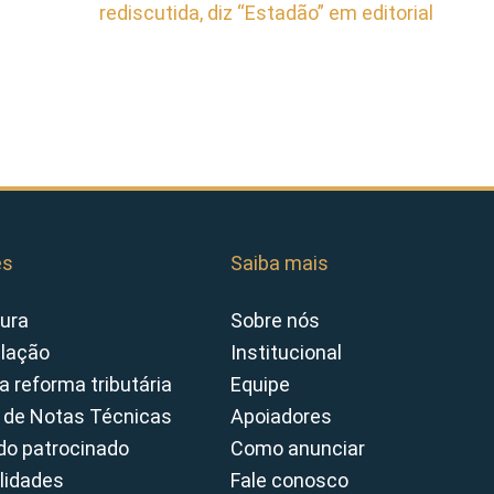
rediscutida, diz “Estadão” em editorial
es
Saiba mais
ura
Sobre nós
slação
Institucional
a reforma tributária
Equipe
 de Notas Técnicas
Apoiadores
o patrocinado
Como anunciar
lidades
Fale conosco