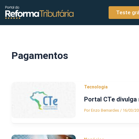
o
Ir para o conteúdo
conteúdo
Teste grá
Pagamentos
Tecnologia
Portal CTe divulg
Por
Enzo Bernardes
/
16/03/20