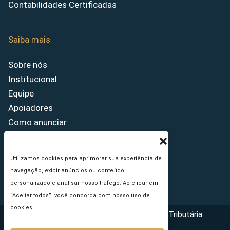
Contabilidades Certificadas
Saiba mais
Sobre nós
Institucional
Equipe
Apoiadores
Como anunciar
Fale conosco
Termos de uso
Utilizamos cookies para aprimorar sua experiência de
Política de privacidade
navegação, exibir anúncios ou conteúdo
Princípios Editoriais
personalizado e analisar nosso tráfego. Ao clicar em
“Aceitar todos”, você concorda com nosso uso de
cookies.
Copyright © 2026 - Portal da Reforma Tributária