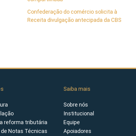
Confederação do comércio solicita à
Receita divulgação antecipada da CBS
es
Saiba mais
ura
Sobre nós
slação
Institucional
a reforma tributária
Equipe
 de Notas Técnicas
Apoiadores