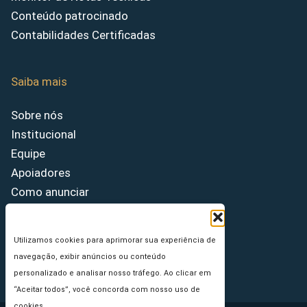
Conteúdo patrocinado
Contabilidades Certificadas
Saiba mais
Sobre nós
Institucional
Equipe
Apoiadores
Como anunciar
Fale conosco
Termos de uso
Utilizamos cookies para aprimorar sua experiência de
Política de privacidade
navegação, exibir anúncios ou conteúdo
Princípios Editoriais
personalizado e analisar nosso tráfego. Ao clicar em
“Aceitar todos”, você concorda com nosso uso de
cookies.