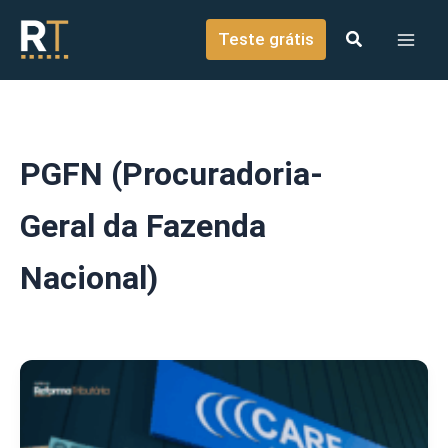
o
Ir para o conteúdo
conteúdo
Teste grátis
PGFN (Procuradoria-
Geral da Fazenda
Nacional)