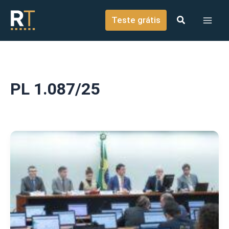
o
Ir para o conteúdo
conteúdo
Teste grátis
PL 1.087/25