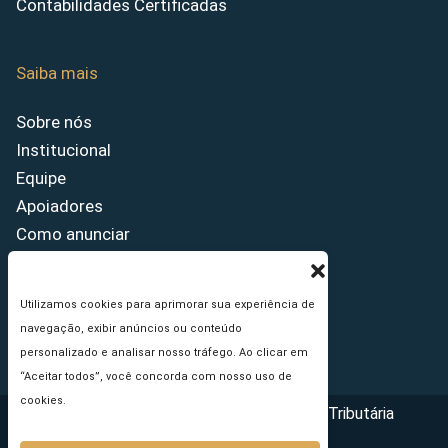
Contabilidades Certificadas
Saiba mais
Sobre nós
Institucional
Equipe
Apoiadores
Como anunciar
Fale conosco
Termos de uso
Utilizamos cookies para aprimorar sua experiência de
Política de privacidade
navegação, exibir anúncios ou conteúdo
Princípios Editoriais
personalizado e analisar nosso tráfego. Ao clicar em
“Aceitar todos”, você concorda com nosso uso de
cookies.
Copyright © 2026 - Portal da Reforma Tributária