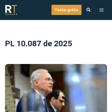
o
Ir para o conteúdo
conteúdo
Teste grátis
PL 10.087 de 2025