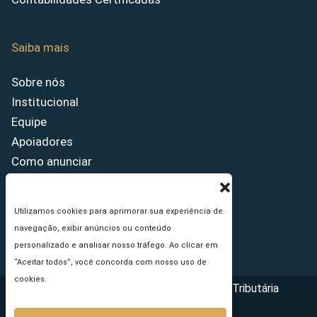
Saiba mais
Sobre nós
Institucional
Equipe
Apoiadores
Como anunciar
Fale conosco
Termos de uso
Utilizamos cookies para aprimorar sua experiência de
Política de privacidade
navegação, exibir anúncios ou conteúdo
Princípios Editoriais
personalizado e analisar nosso tráfego. Ao clicar em
“Aceitar todos”, você concorda com nosso uso de
cookies.
Copyright © 2026 - Portal da Reforma Tributária