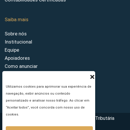
Saiba mais
Sobre nós
Institucional
Equipe
Apoiadores
Como anunciar
Fale conosco
Termos de uso
Utilizamos cookies para aprimorar sua experiência de
Política de privacidade
navegação, exibir anúncios ou conteúdo
Princípios Editoriais
personalizado e analisar nosso tráfego. Ao clicar em
“Aceitar todos”, você concorda com nosso uso de
cookies.
Copyright © 2026 - Portal da Reforma Tributária