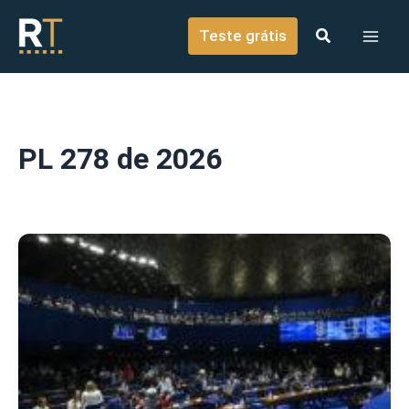
o
Ir para o conteúdo
conteúdo
Teste grátis
PL 278 de 2026