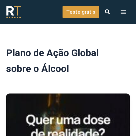
o
Ir para o conteúdo
conteúdo
Teste grátis
Plano de Ação Global
sobre o Álcool