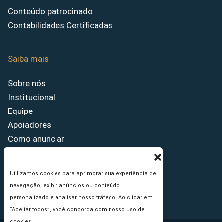
Conteúdo patrocinado
Contabilidades Certificadas
Saiba mais
Sobre nós
Institucional
Equipe
Apoiadores
Como anunciar
Fale conosco
Termos de uso
Utilizamos cookies para aprimorar sua experiência de
Política de privacidade
navegação, exibir anúncios ou conteúdo
Princípios Editoriais
personalizado e analisar nosso tráfego. Ao clicar em
“Aceitar todos”, você concorda com nosso uso de
cookies.