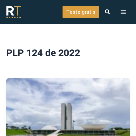
o
Ir para o conteúdo
conteúdo
Teste grátis
PLP 124 de 2022