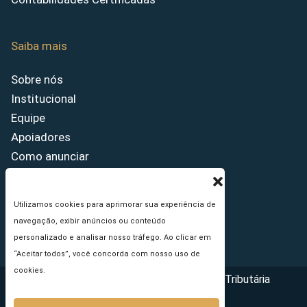
Saiba mais
Sobre nós
Institucional
Equipe
Apoiadores
Como anunciar
Fale conosco
Termos de uso
Utilizamos cookies para aprimorar sua experiência de
Política de privacidade
navegação, exibir anúncios ou conteúdo
Princípios Editoriais
personalizado e analisar nosso tráfego. Ao clicar em
“Aceitar todos”, você concorda com nosso uso de
cookies.
Copyright © 2026 - Portal da Reforma Tributária