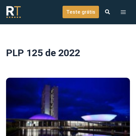
o
Ir para o conteúdo
conteúdo
Teste grátis
PLP 125 de 2022