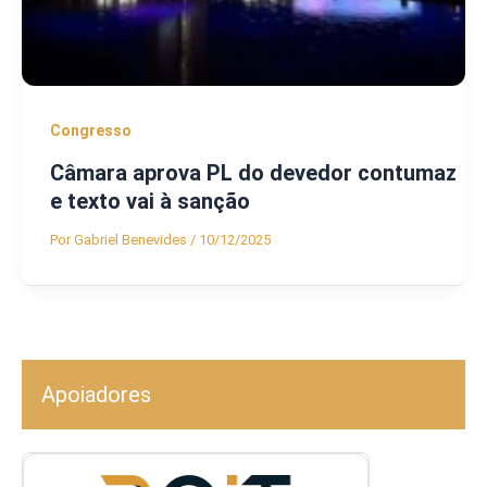
Congresso
Câmara aprova PL do devedor contumaz
e texto vai à sanção
Por
Gabriel Benevides
/
10/12/2025
Apoiadores