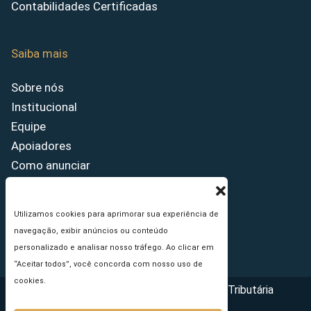
Contabilidades Certificadas
Saiba mais
Sobre nós
Institucional
Equipe
Apoiadores
Como anunciar
Fale conosco
Termos de uso
Utilizamos cookies para aprimorar sua experiência de
Política de privacidade
navegação, exibir anúncios ou conteúdo
Princípios Editoriais
personalizado e analisar nosso tráfego. Ao clicar em
“Aceitar todos”, você concorda com nosso uso de
cookies.
Copyright © 2026 - Portal da Reforma Tributária