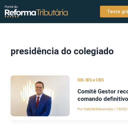
o
Ir para o conteúdo
conteúdo
Teste grá
presidência do colegiado
IVA: IBS e CBS
Comitê Gestor reco
comando definitiv
Por
Gabriel Benevides
/
19/02/