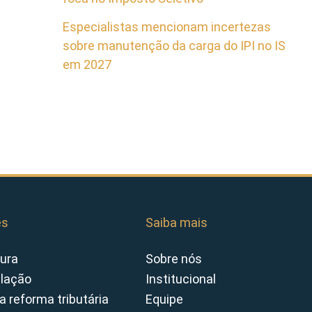
Especialistas mencionam incertezas
sobre manutenção da carga do IPI no IS
em 2027
es
Saiba mais
ura
Sobre nós
slação
Institucional
a reforma tributária
Equipe