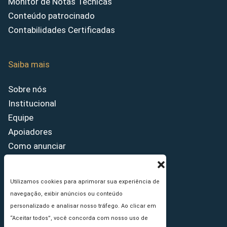
Monitor de Notas Técnicas
Conteúdo patrocinado
Contabilidades Certificadas
Saiba mais
Sobre nós
Institucional
Equipe
Apoiadores
Como anunciar
Fale conosco
Termos de uso
Utilizamos cookies para aprimorar sua experiência de
Política de privacidade
navegação, exibir anúncios ou conteúdo
Princípios Editoriais
personalizado e analisar nosso tráfego. Ao clicar em
“Aceitar todos”, você concorda com nosso uso de