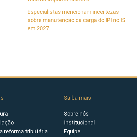
Especialistas mencionam incertezas
sobre manutenção da carga do IPI no IS
em 2027
es
Saiba mais
ura
Sobre nós
slação
Institucional
a reforma tributária
Equipe