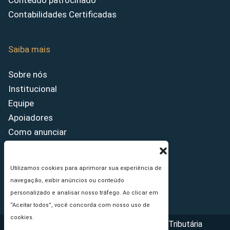
Conteúdo patrocinado
Contabilidades Certificadas
Saiba mais
Sobre nós
Institucional
Equipe
Apoiadores
Como anunciar
Fale conosco
Termos de uso
Utilizamos cookies para aprimorar sua experiência de
Política de privacidade
navegação, exibir anúncios ou conteúdo
Princípios Editoriais
personalizado e analisar nosso tráfego. Ao clicar em
“Aceitar todos”, você concorda com nosso uso de
cookies.
Copyright © 2026 - Portal da Reforma Tributária