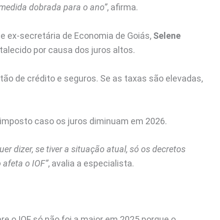
a medida dobrada para o ano”
, afirma.
 e ex-secretária de Economia de Goiás,
Selene
talecido por causa dos juros altos.
tão de crédito e seguros. Se as taxas são elevadas,
o imposto caso os juros diminuam em 2026.
uer dizer, se tiver a situação atual, só os decretos
 afeta o IOF”
, avalia a especialista.
re o IOF só não foi a maior em 2025 porque o