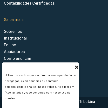
Contabilidades Certificadas
Saiba mais
Sobre nós
Institucional
Equipe
Apoiadores
Como anunciar
Fale conosco
Termos de uso
Utilizamos cookies para aprimorar sua experiência de
Política de privacidade
navegação, exibir anúncios ou conteúdo
Princípios Editoriais
personalizado e analisar nosso tráfego. Ao clicar em
“Aceitar todos”, você concorda com nosso uso de
cookies.
Copyright © 2026 - Portal da Reforma Tributária