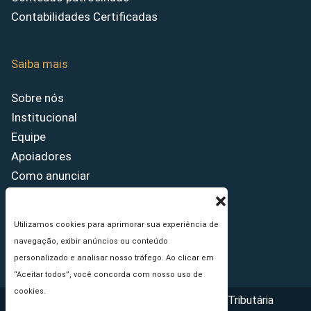
Contabilidades Certificadas
Saiba mais
Sobre nós
Institucional
Equipe
Apoiadores
Como anunciar
Fale conosco
Termos de uso
Utilizamos cookies para aprimorar sua experiência de
Política de privacidade
navegação, exibir anúncios ou conteúdo
Princípios Editoriais
personalizado e analisar nosso tráfego. Ao clicar em
“Aceitar todos”, você concorda com nosso uso de
cookies.
Copyright © 2026 - Portal da Reforma Tributária