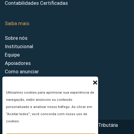
Contabilidades Certificadas
Saiba mais
Sobre nós
Institucional
Equipe
Apoiadores
Como anunciar
Fale conosco
Termos de uso
Utilizamos cookies para aprimorar sua experiência de
Política de privacidade
navegação, exibir anúncios ou conteúdo
Princípios Editoriais
personalizado e analisar nosso tráfego. Ao clicar em
“Aceitar todos”, você concorda com nosso uso de
cookies.
Copyright © 2026 - Portal da Reforma Tributária