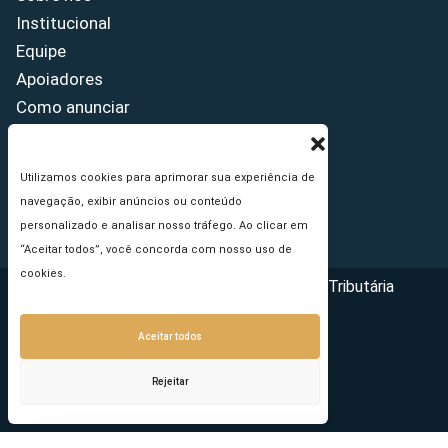
Institucional
Equipe
Apoiadores
Como anunciar
Fale conosco
Termos de uso
Utilizamos cookies para aprimorar sua experiência de
Política de privacidade
navegação, exibir anúncios ou conteúdo
Princípios Editoriais
personalizado e analisar nosso tráfego. Ao clicar em
“Aceitar todos”, você concorda com nosso uso de
cookies.
Copyright © 2026 - Portal da Reforma Tributária
Aceitar todos
Rejeitar
Seu e-mail