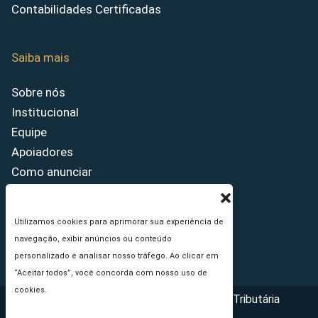
Contabilidades Certificadas
Saiba mais
Sobre nós
Institucional
Equipe
Apoiadores
Como anunciar
Fale conosco
Termos de uso
Utilizamos cookies para aprimorar sua experiência de
Política de privacidade
navegação, exibir anúncios ou conteúdo
Princípios Editoriais
personalizado e analisar nosso tráfego. Ao clicar em
“Aceitar todos”, você concorda com nosso uso de
cookies.
Copyright © 2026 - Portal da Reforma Tributária