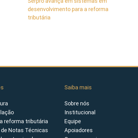
Serpro avança em sistemas em
desenvolvimento para a reforma
tributária
es
Saiba mais
ura
Sobre nós
slação
Institucional
a reforma tributária
Equipe
 de Notas Técnicas
Apoiadores