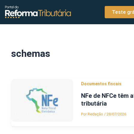
o
Ir para o conteúdo
conteúdo
Teste grá
schemas
Documentos fiscais
NFe de NFCe têm a
tributária
Por
Redação
/
28/07/2026