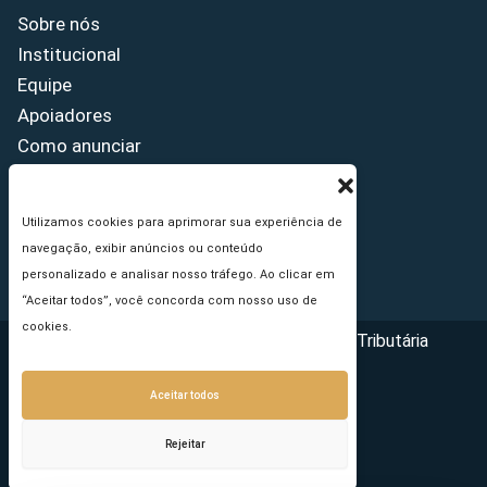
Sobre nós
Institucional
Equipe
Apoiadores
Como anunciar
Fale conosco
Termos de uso
Utilizamos cookies para aprimorar sua experiência de
Política de privacidade
navegação, exibir anúncios ou conteúdo
Princípios Editoriais
personalizado e analisar nosso tráfego. Ao clicar em
“Aceitar todos”, você concorda com nosso uso de
cookies.
Copyright © 2026 - Portal da Reforma Tributária
Aceitar todos
Rejeitar