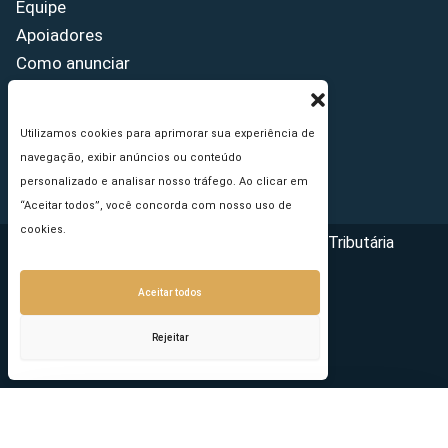
Equipe
Apoiadores
Como anunciar
Fale conosco
Termos de uso
Utilizamos cookies para aprimorar sua experiência de
Política de privacidade
navegação, exibir anúncios ou conteúdo
Princípios Editoriais
personalizado e analisar nosso tráfego. Ao clicar em
“Aceitar todos”, você concorda com nosso uso de
cookies.
Copyright © 2026 - Portal da Reforma Tributária
Aceitar todos
Rejeitar
Seu e-mail