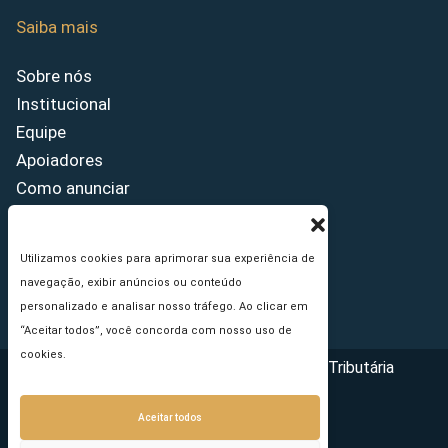
Saiba mais
Sobre nós
Institucional
Equipe
Apoiadores
Como anunciar
Fale conosco
Termos de uso
Utilizamos cookies para aprimorar sua experiência de
Política de privacidade
navegação, exibir anúncios ou conteúdo
Princípios Editoriais
personalizado e analisar nosso tráfego. Ao clicar em
“Aceitar todos”, você concorda com nosso uso de
cookies.
Copyright © 2026 - Portal da Reforma Tributária
Aceitar todos