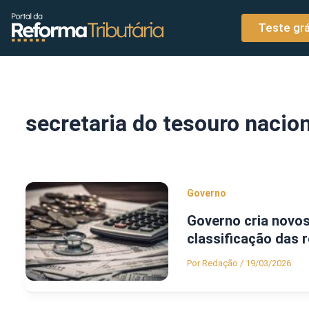
o
Ir para o conteúdo
conteúdo
Teste grá
secretaria do tesouro nacion
Governo
Governo cria novos 
classificação das r
Por
Redação
/
19/03/2026