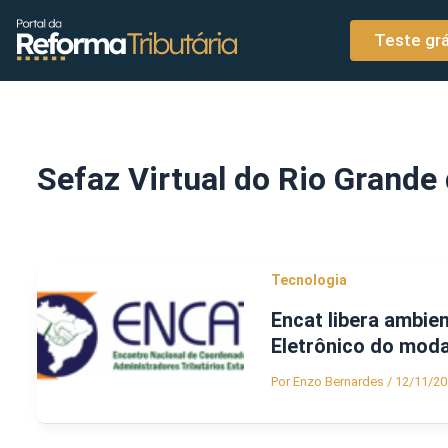
o
Ir para o conteúdo
conteúdo
Teste grá
Sefaz Virtual do Rio Grande 
Tecnologia
Encat libera ambie
Eletrônico do mod
Por
Enzo Bernardes
/
12/11/20