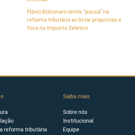
Flávio Bolsonaro omite “pausa” na
reforma tributária ao listar propostas e
foca no Imposto Seletivo
es
Saiba mais
ura
Sobre nós
slação
Institucional
a reforma tributária
Equipe