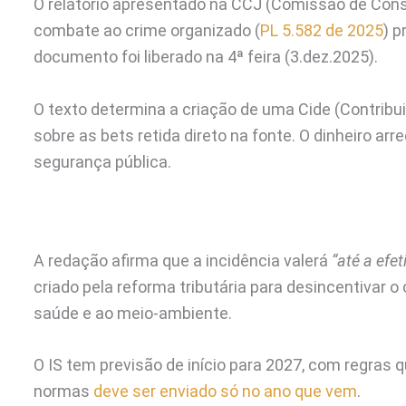
O relatório apresentado na CCJ (Comissão de Consti
combate ao crime organizado (
PL 5.582 de 2025
) p
documento foi liberado na 4ª feira (3.dez.2025).
O texto determina a criação de uma Cide (Contrib
sobre as bets retida direto na fonte. O dinheiro ar
segurança pública.
A redação afirma que a incidência valerá
“até a efe
criado pela reforma tributária para desincentivar
saúde e ao meio-ambiente.
O IS tem previsão de início para 2027, com regras qu
normas
deve ser enviado só no ano que vem
.