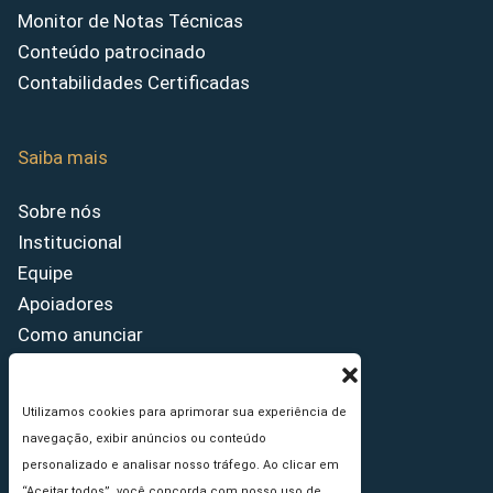
Monitor de Notas Técnicas
Conteúdo patrocinado
Contabilidades Certificadas
Saiba mais
Sobre nós
Institucional
Equipe
Apoiadores
Como anunciar
Fale conosco
Termos de uso
Utilizamos cookies para aprimorar sua experiência de
Política de privacidade
navegação, exibir anúncios ou conteúdo
Princípios Editoriais
personalizado e analisar nosso tráfego. Ao clicar em
“Aceitar todos”, você concorda com nosso uso de