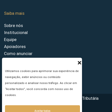
Saiba mais
Sobre nós
Institucional
Equipe
Apoiadores
Como anunciar
Fale conosco
Termos de uso
Utilizamos cookies para aprimorar sua experiência de
Política de privacidade
navegação, exibir anúncios ou conteúdo
Princípios Editoriais
personalizado e analisar nosso tráfego. Ao clicar em
“Aceitar todos”, você concorda com nosso uso de
cookies.
Copyright © 2026 - Portal da Reforma Tributária
Aceitar todos