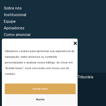
Sobre nós
Institucional
Equipe
Apoiadores
Como anunciar
Fale conosco
Termos de uso
Utilizamos cookies para aprimorar sua experiência de
Política de privacidade
navegação, exibir anúncios ou conteúdo
Princípios Editoriais
personalizado e analisar nosso tráfego. Ao clicar em
“Aceitar todos”, você concorda com nosso uso de
cookies.
Copyright © 2026 - Portal da Reforma Tributária
Aceitar todos
Rejeitar