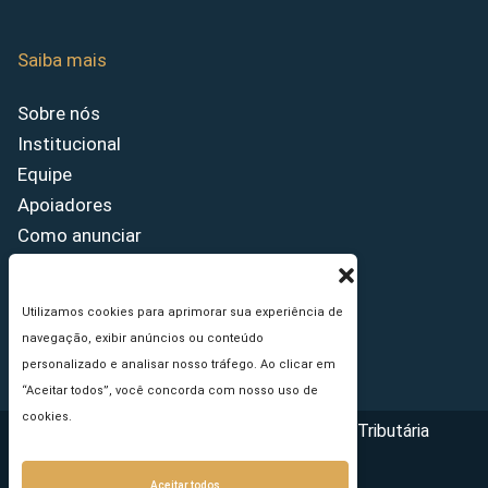
Saiba mais
Sobre nós
Institucional
Equipe
Apoiadores
Como anunciar
Fale conosco
Termos de uso
Utilizamos cookies para aprimorar sua experiência de
Política de privacidade
navegação, exibir anúncios ou conteúdo
Princípios Editoriais
personalizado e analisar nosso tráfego. Ao clicar em
“Aceitar todos”, você concorda com nosso uso de
cookies.
Copyright © 2026 - Portal da Reforma Tributária
Aceitar todos