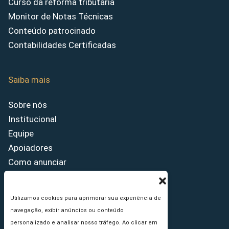
Curso da reforma tributária
Monitor de Notas Técnicas
Conteúdo patrocinado
Contabilidades Certificadas
Saiba mais
Sobre nós
Institucional
Equipe
Apoiadores
Como anunciar
Fale conosco
Termos de uso
Utilizamos cookies para aprimorar sua experiência de
Política de privacidade
navegação, exibir anúncios ou conteúdo
Princípios Editoriais
personalizado e analisar nosso tráfego. Ao clicar em