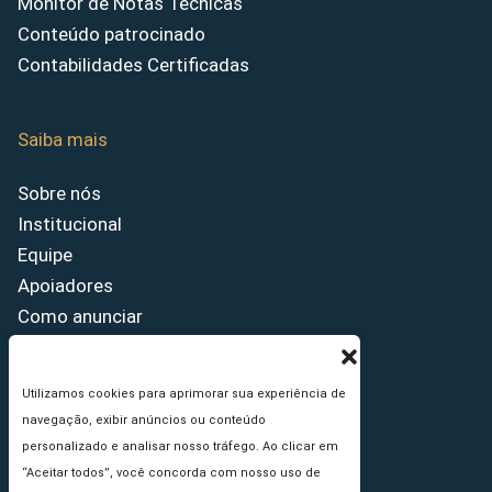
Monitor de Notas Técnicas
Conteúdo patrocinado
Contabilidades Certificadas
Saiba mais
Sobre nós
Institucional
Equipe
Apoiadores
Como anunciar
Fale conosco
Termos de uso
Utilizamos cookies para aprimorar sua experiência de
Política de privacidade
navegação, exibir anúncios ou conteúdo
Princípios Editoriais
personalizado e analisar nosso tráfego. Ao clicar em
“Aceitar todos”, você concorda com nosso uso de