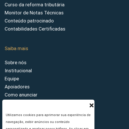
Curso da reforma tributária
Monitor de Notas Técnicas
Conteúdo patrocinado
Contabilidades Certificadas
Saiba mais
Sobre nós
Institucional
Equipe
Apoiadores
Como anunciar
Fale conosco
Termos de uso
Utilizamos cookies para aprimorar sua experiência de
Política de privacidade
navegação, exibir anúncios ou conteúdo
Princípios Editoriais
personalizado e analisar nosso tráfego. Ao clicar em