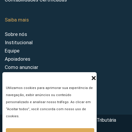
Saiba mais
Sobre nós
Institucional
Equipe
Apoiadores
Como anunciar
Fale conosco
Termos de uso
Utilizamos cookies para aprimorar sua experiência de
Política de privacidade
navegação, exibir anúncios ou conteúdo
Princípios Editoriais
personalizado e analisar nosso tráfego. Ao clicar em
“Aceitar todos”, você concorda com nosso uso de
cookies.
Copyright © 2026 - Portal da Reforma Tributária