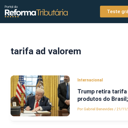
o
Ir para o conteúdo
conteúdo
Teste grá
tarifa ad valorem
Internacional
Trump retira tarifa
produtos do Brasil; 
Por
Gabriel Benevides
/
21/11/