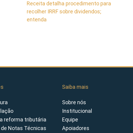
Receita detalha procedimento para
recolher IRRF sobre dividendos;
entenda
es
Saiba mais
ura
Sobre nós
slação
Institucional
a reforma tributária
Equipe
 de Notas Técnicas
Apoiadores