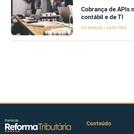
Cobrança de APIs n
contábil e de TI
Por
Redação
/
24/02/2025
Conteúdo