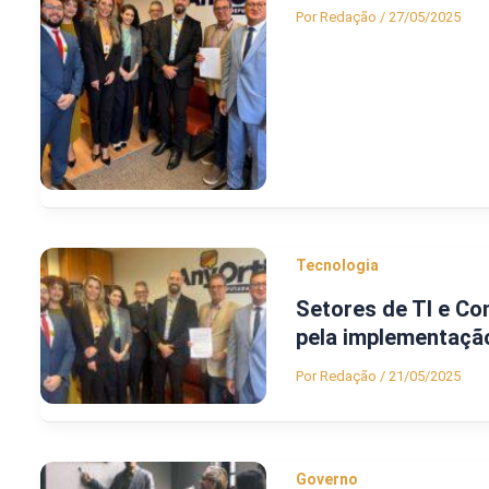
Por
Redação
/
27/05/2025
Tecnologia
Setores de TI e Co
pela implementação
Por
Redação
/
21/05/2025
Governo