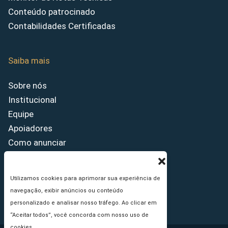
Conteúdo patrocinado
Contabilidades Certificadas
Saiba mais
Sobre nós
Institucional
Equipe
Apoiadores
Como anunciar
Fale conosco
Termos de uso
Utilizamos cookies para aprimorar sua experiência de
Política de privacidade
navegação, exibir anúncios ou conteúdo
Princípios Editoriais
personalizado e analisar nosso tráfego. Ao clicar em
“Aceitar todos”, você concorda com nosso uso de
cookies.