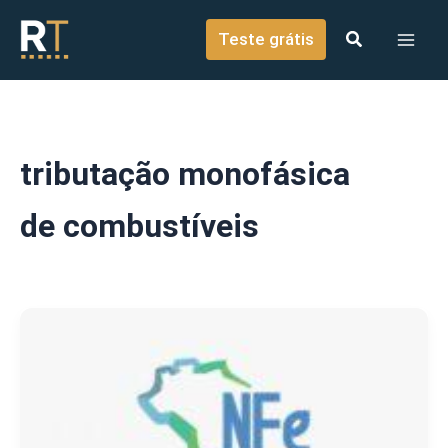
o
Ir para o conteúdo
conteúdo
Teste grátis
tributação monofásica
de combustíveis