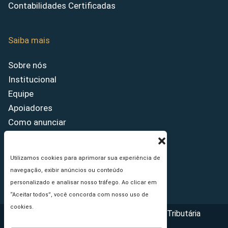
Contabilidades Certificadas
Saiba mais
Sobre nós
Institucional
Equipe
Apoiadores
Como anunciar
Fale conosco
Termos de uso
Utilizamos cookies para aprimorar sua experiência de
Política de privacidade
navegação, exibir anúncios ou conteúdo
Princípios Editoriais
personalizado e analisar nosso tráfego. Ao clicar em
“Aceitar todos”, você concorda com nosso uso de
cookies.
Copyright © 2026 - Portal da Reforma Tributária