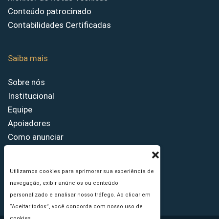
Conteúdo patrocinado
Contabilidades Certificadas
Saiba mais
Sobre nós
Institucional
Equipe
Apoiadores
Como anunciar
Fale conosco
Termos de uso
Utilizamos cookies para aprimorar sua experiência de
Política de privacidade
navegação, exibir anúncios ou conteúdo
Princípios Editoriais
personalizado e analisar nosso tráfego. Ao clicar em
“Aceitar todos”, você concorda com nosso uso de
cookies.