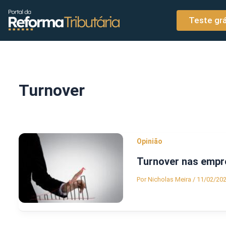
o
Ir para o conteúdo
conteúdo
Teste grá
Turnover
Opinião
Turnover nas empr
Por
Nicholas Meira
/
11/02/20