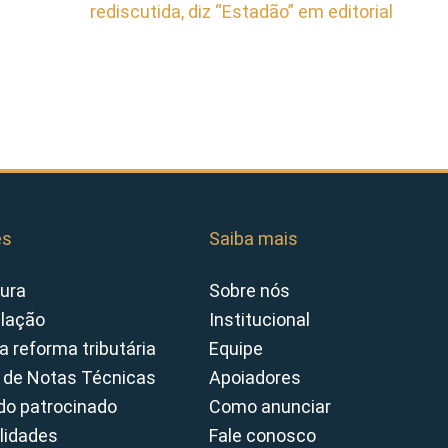
rediscutida, diz “Estadão” em editorial
es
Saiba mais
ura
Sobre nós
slação
Institucional
a reforma tributária
Equipe
 de Notas Técnicas
Apoiadores
o patrocinado
Como anunciar
lidades
Fale conosco